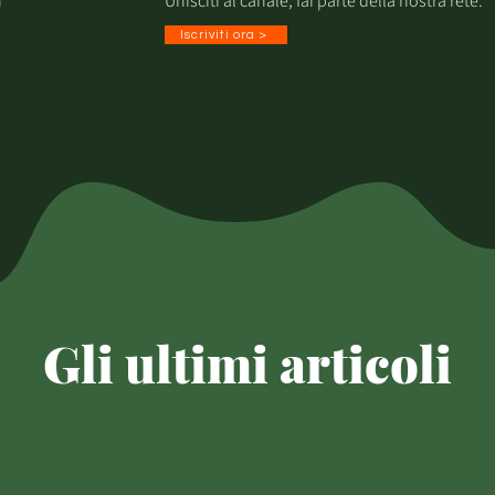
n
Unisciti al canale, fai parte della nostra rete.
Iscriviti ora >
Gli ultimi articoli