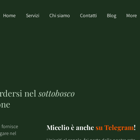
Home
Servizi
Chi siamo
Contatti
Blog
More
erdersi nel
sottobosco
one
Micelio è anche
su
Telegram
!
 fornisce
igare nel