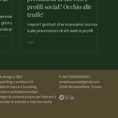
profili social? Occhio alle
truffe!
gennaio
 gratuita
I report gratuiti che riceviamo via mail
modo più
sulle prestazioni di siti web e profili
social, sono opportunità, servizi
scadenti o truffe?
 design e SEO
P. IVA IT05498140267​
ywriting e scrittura UX
amadou.posta@gmail.com
ntità di marca e branding
​31044
Montebelluna, Treviso
cast e audiodocumentari
ategie di comunicazione per liberare il
enziale di aziende e imprese etiche