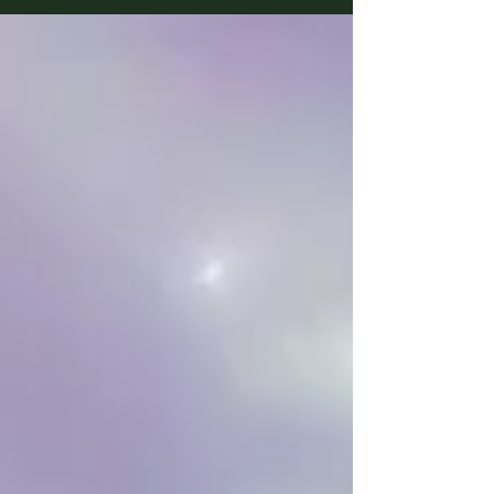
pazienza e l'eleganza? In questa mini-guida
esploriamo le cause del fenomeno e vediamo 5
passi strategici per gestire il silenzio e tutelare il
proprio business, mettendo al centro l'etica e
l'ecologia delle relazioni professionali.