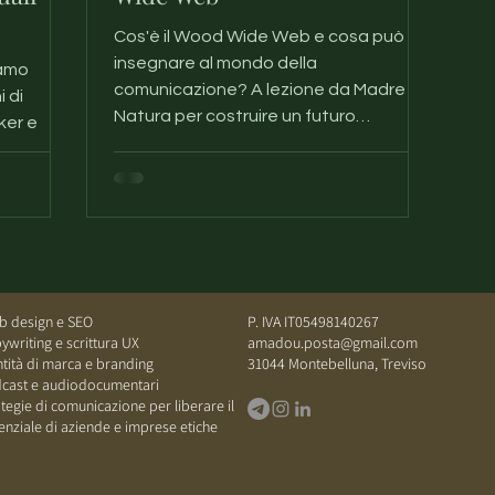
Cos'è il Wood Wide Web e cosa può
insegnare al mondo della
iamo
comunicazione? A lezione da Madre
 di
Natura per costruire un futuro
ker e
interconnesso.
mportanti
rofessioni
he siano
no i loro
lazioni
 un
rci
 design e SEO
P. IVA IT05498140267​
pieghiamo
ywriting e scrittura UX
amadou.posta@gmail.com
ueste
ntità di marca e branding
​31044
Montebelluna, Treviso
cast e audiodocumentari
ategie di comunicazione per liberare il
enziale di aziende e imprese etiche