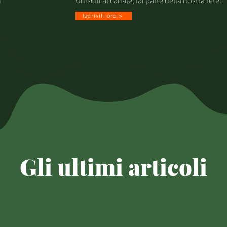
n
Unisciti al canale, fai parte della nostra rete.
Iscriviti ora >
Gli ultimi articoli