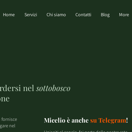
Home
Servizi
Chi siamo
Contatti
Blog
More
erdersi nel
sottobosco
one
Micelio è anche
su
Telegram
!
 fornisce
igare nel