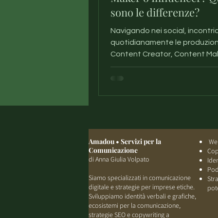
sono le differenze?
Navigando nei social, incontr
quotidianamente le produzioni
Content Creator, Content Ma
Influencer. Anche se queste i
figure hanno identità, ruoli e p
ben definite, capita spesso c
confuse. Comprendere quali so
principali obiettivi e quali le re
che instaurano con i pubblici è
ottimo aiuto per iniziare a capi
Amadou • Servizi per la
Web
qualcosa. In questo blog ti s
Comunicazione
Cop
di Anna Giulia Volpato
le differenze e le finalità di q
Ide
Pod
figure dell'economia digitale.
Siamo specializzati in comunicazione
Str
digitale e strategie per imprese etiche.
pot
Sviluppiamo identità verbali e grafiche,
ecosistemi per la comunicazione,
strategie SEO e copywriting a