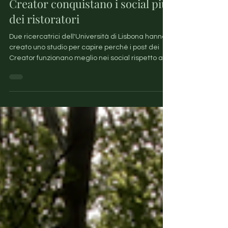
Fiducia e community: perché i
Creator conquistano i social più
dei ristoratori
Due ricercatrici dell'Università di Lisbona hanno
creato uno studio per capire perché i post dei
Creator funzionano meglio nei social rispetto alle
promozioni dirette dei ristoratori. Le motivazioni
riguardano l'importanza del passaparola, anche
nel digitale, il senso di credibilità delle persone
reali e i legami emotivi e di fiducia che i Creator
riescono a stabilire con le loro community.