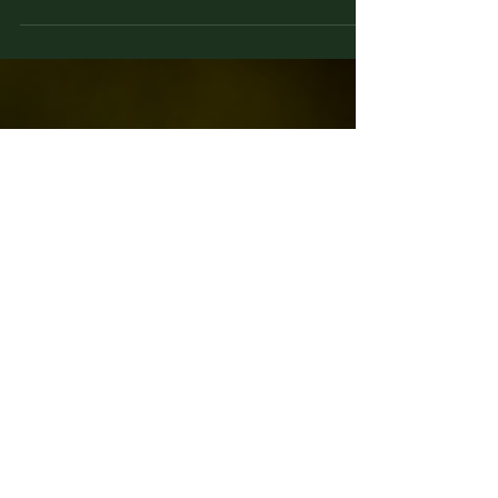
Influencer e Content Creator nell'ambito della
ristorazione. Un numero crescente di ricerche e
studi conferma l'impatto positivo delle attività dei
Content Creator sulla promozione e la
comunicazione dei ristoranti aprendo a risultati
che altrimenti sarebbero difficilmente
raggiungibili dagli stessi locali. Non si tratta
semplicemente di una gara di numeri, la chiave
non è solo quantitativa ma qualitativa.