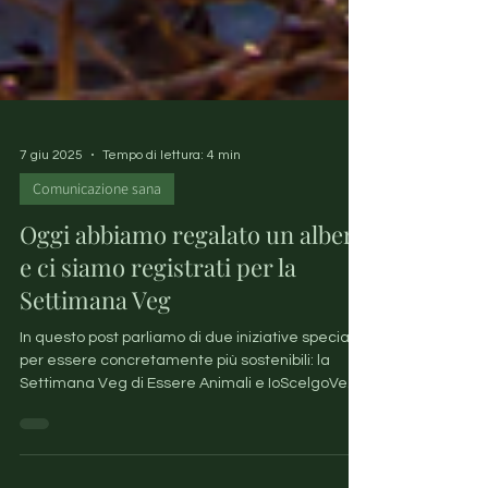
7 giu 2025
Tempo di lettura: 4 min
Comunicazione sana
Oggi abbiamo regalato un albero
e ci siamo registrati per la
Settimana Veg
In questo post parliamo di due iniziative speciali
per essere concretamente più sostenibili: la
Settimana Veg di Essere Animali e IoScelgoVeg
e WOWNature, il progetto di Etifor, spin-off
dell’Università di Padova che trasforma le
conoscenze scientifiche in impatti positivi per