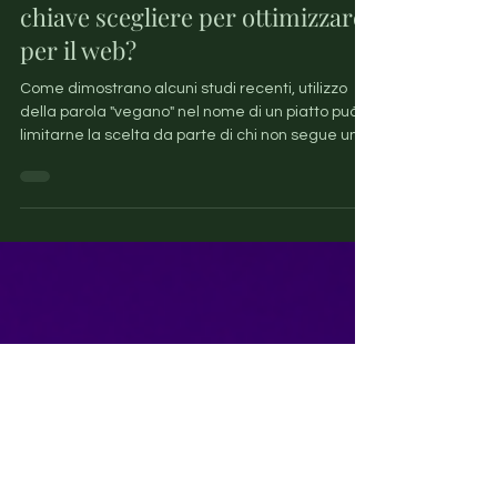
Vegano o vegetale? Quali parole
chiave scegliere per ottimizzare
per il web?
Come dimostrano alcuni studi recenti, utilizzo
della parola "vegano" nel nome di un piatto può
limitarne la scelta da parte di chi non segue una
dieta vegetale. Ma se nel mondo reale il termine
dissuade, quali parole chiave dobbiamo
utilizzare nel web? Cosa succede quando si
tratta di posizionare e ottimizzare un contenuto
vegano per il web? Valgono le stesse regole del
marketing off-line? In questo articolo abbiamo
fatto alcune ricerche in proposito.