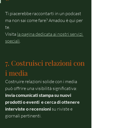
Ti piacerebbe raccontarti in un podcast 
ma non sai come fare? Amadou è qui per 
te.
Visita 
la pagina dedicata ai nostri servizi 
speciali
.
7. Costruisci relazioni con 
i media
Costruire relazioni solide con i media 
può offrire una visibilità significativa: 
invia comunicati stampa su nuovi 
prodotti o eventi
 e cerca di ottenere 
interviste o recensioni
 su riviste e 
giornali pertinen
ti.