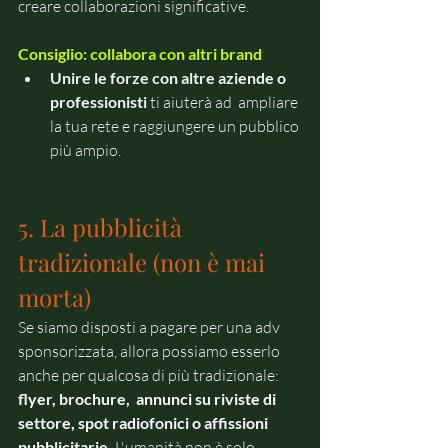
creare collaborazioni significative.
Consiglio: collabora con altri brand
Unire le forze con altre aziende o 
professionisti
 ti aiuterà ad 
 ampliare 
la tua rete e raggiungere un pubblico 
più ampio.
5. La pubblicità 
tradizionale (non è mai 
morta)
Se siamo disposti a pagare per una adv 
sponsorizzata, allora possiamo esserlo 
anche per qualcosa di più tradizionale: 
flyer, brochure,  annunci su riviste di 
settore, spot radiofonici o affissioni 
pubblicitarie.
 L'umanità non è solo 