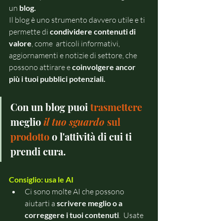
un 
blog.
Il blog è uno strumento davvero utile e ti  
permette di 
condividere contenuti di 
valore
, come  articoli informativi, 
aggiornamenti e notizie di settore, che 
possono attirare e 
coinvolgere ancor 
più i tuoi pubblici potenziali.
Con un blog puoi 
trasmettere 
meglio
il tuo sguardo
 sul 
prodotto
 o l'attività di cui ti 
prendi cura.
Consiglio: usa le AI
Ci sono molte AI che possono 
aiutarti a 
scrivere meglio o a 
correggere i tuoi contenuti
.  Usate 