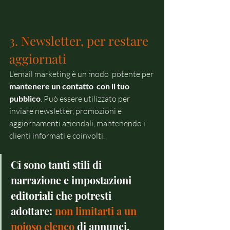
3. Newsletter, per restare 
aggiornati
L'email marketing è un modo  potente per 
mantenere un contatto  con il tuo 
pubblico
. Può essere utilizzato per 
inviare newsletter, promozioni e 
aggiornamenti aziendali, mantenendo i 
clienti informati e coinvolti. 
Ci sono tanti stili di 
narrazione e impostazioni 
editoriali che potresti 
adottare: 
non limitarti a un  
noioso elenco
 di annunci, 