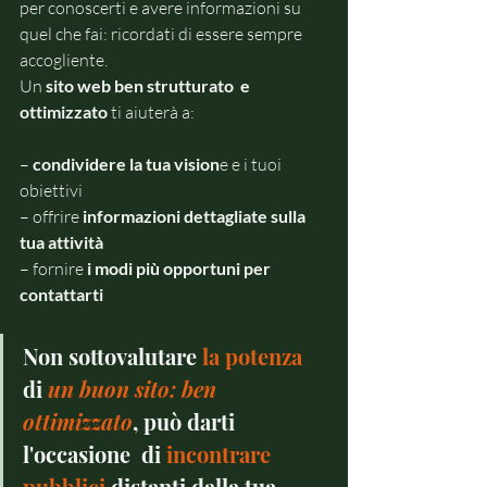
per conoscerti e avere informazioni su 
quel che fai: ricordati di essere sempre 
accogliente.
Un 
sito web ben strutturato  e 
ottimizzato
 ti aiuterà a: 
– 
condividere la tua vision
e e i tuoi 
obiettivi
– offrire
 informazioni dettagliate sulla 
tua attività 
– fornire
 i modi più opportuni per 
contattarti
Non sottovalutare 
la potenza
di 
un buon sito: ben 
ottimizzato
, può darti 
l'occasione  di 
incontrare 
pubblici
 distanti dalla tua 