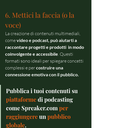
6. Mettici la faccia (o la 
voce)
La creazione di contenuti multimediali, 
come 
video e podcast, può aiutarti a
raccontare progetti e prodotti  in modo 
coinvolgente e accessibile
. Questi 
formati sono ideali per spiegare concetti 
complessi e per 
costruire una 
connessione emotiva con il pubblico.
Pubblica i tuoi contenuti su 
piattaforme
 di podcasting 
come 
Spreaker.com
per 
raggiungere 
un
 pubblico 
globale
.