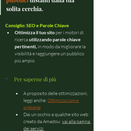
solita cerchia.
Consiglio: SEO e Parole Chiave
Ottimizza il tuo sito 
per i motori di 
ricerca 
utilizzando parole chiave 
pertinenti,
 in modo da migliorare la 
visibilità e raggiungere un pubblico 
più ampio.
Per saperne di più
A proposito delle ottimizzazioni, 
leggi anche: 
Ottimizzazioni e 
ambiente
Dai un occhio a qualche sito web 
creato da Amadou: 
vai alla pagina 
dei servizi 