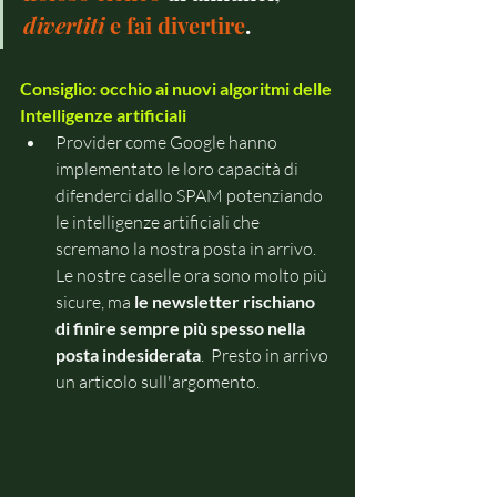
divertiti
 e fai divertire
.
Consiglio: occhio ai nuovi algoritmi delle 
Intelligenze artificiali
Provider come Google hanno 
implementato le loro capacità di 
difenderci dallo SPAM potenziando 
le intelligenze artificiali che 
scremano la nostra posta in arrivo. 
Le nostre caselle ora sono molto più 
sicure, ma 
le newsletter rischiano 
di finire sempre più spesso nella 
posta indesiderata
.  Presto in arrivo 
un articolo sull'argomento.